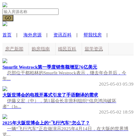
|
|
|
|
首页
海外房源
资讯百科
帮我找房
房产新闻
购房指南
移民百科
留学资讯
海外生活
国际动态
Smurfit Westrock第一季度销售额增至76亿美元
总部位于都柏林的Smurfit Westrock表示，继去年合并后，今
年...
2025-05-03 05:39
大阪世博会的电视开幕式引发了手语翻译的需求
伊藤义宏（中），第1届会长非营利组织“信息鸿沟破坏
者”（In...
2025-05-02 18:59
2025年大阪世博会上的“飞行汽车”怎么了？
一辆“飞行汽车”正在做演示2025年4月14日，在大阪的世界博
览...