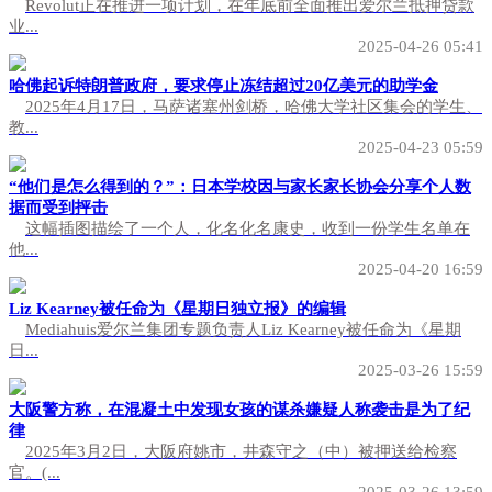
Revolut正在推进一项计划，在年底前全面推出爱尔兰抵押贷款
业...
2025-04-26 05:41
哈佛起诉特朗普政府，要求停止冻结超过20亿美元的助学金
2025年4月17日，马萨诸塞州剑桥，哈佛大学社区集会的学生、
教...
2025-04-23 05:59
“他们是怎么得到的？”：日本学校因与家长家长协会分享个人数
据而受到抨击
这幅插图描绘了一个人，化名化名康史，收到一份学生名单在
他...
2025-04-20 16:59
Liz Kearney被任命为《星期日独立报》的编辑
Mediahuis爱尔兰集团专题负责人Liz Kearney被任命为《星期
日...
2025-03-26 15:59
大阪警方称，在混凝土中发现女孩的谋杀嫌疑人称袭击是为了纪
律
2025年3月2日，大阪府姚市，井森守之（中）被押送给检察
官。(...