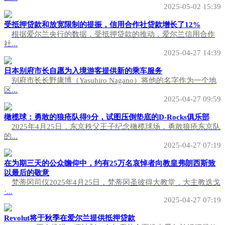
2025-05-02 15:39
受抵押贷款和放宽限制的提振，信用合作社贷款增长了12%
根据爱尔兰央行的数据，受抵押贷款的推动，爱尔兰信用合作
社...
2025-04-27 14:39
日本别府市长自愿为入境游客提供新的乘车服务
别府市长长野康博（Yasuhiro Nagano）将他的名字作为一个地
区...
2025-04-27 09:59
橄榄球：勇敢的狼疮队得9分，试图压倒垫底的D-Rocks俱乐部
2025年4月25日，东京秩父王子纪念橄榄球场，勇敢狼疮东京队
的...
2025-04-27 07:19
在为期三天的公众瞻仰中，约有25万名哀悼者向教皇弗朗西斯致
以最后的敬意
梵蒂冈司仪2025年4月25日，梵蒂冈圣彼得大教堂，大主教迭戈
·...
2025-04-27 07:19
Revolut将于秋季在爱尔兰提供抵押贷款