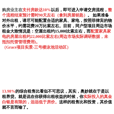
购房业主在
支付房款达10%
以后，即可进入申请交房流程，
整
个流程结束预计需时90天左右（拿到房屋钥匙）
。 如果准备
对外出租，请尽可能配置合适的家具、家电，按照菲律宾的物
价水平，约需花费20万比索左右。目前，同户型项目周边市场
租金大致情况是：空屋出租约15,000比索左右，而
配置家具家
电的房屋出租约22,000比索左右(周边市场实际调研数据，未
抵扣托管管理费用)。
（Grace项目实景-三号楼泳池活动区）
13.98%
的综合租售比看似不可思议，其实，奥妙就在于是以
租养贷。就是说在你获得出租收益的时候，你
实际投入的真金
白银是有限的，远远低于房价。
这样的租售比和投资，其价值
就不言而喻了。