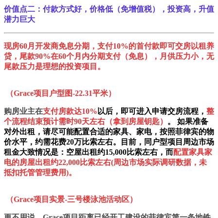
价值点二：付款方式好，价格低（免增值税），投资高，升值
潜力巨大
现房60月开发商免息分期，支付10%的首付款即可交房以租养
贷，尾款90%在60个月内分期支付（免息）
，月供压力小，无
尾款压力是理想的投资项目。
（Grace项目户型图-22.31平米）
购房业主在
支付房款达10%
以后，即可进入申请交房流程，
整
个流程结束预计需时90天左右（拿到房屋钥匙）
。 如果准备
对外出租，请尽可能配置合适的家具、家电，按照菲律宾的物
价水平，约需花费20万比索左右。目前，同户型项目周边市场
租金大致情况是：空屋出租约15,000比索左右，而
配置家具家
电的房屋出租约22,000比索左右(周边市场实际调研数据，未
抵扣托管管理费用)。
（Grace项目实景-三号楼泳池活动区）
更不用说，Grace项目距离已经开工建设的菲律宾第一条地铁