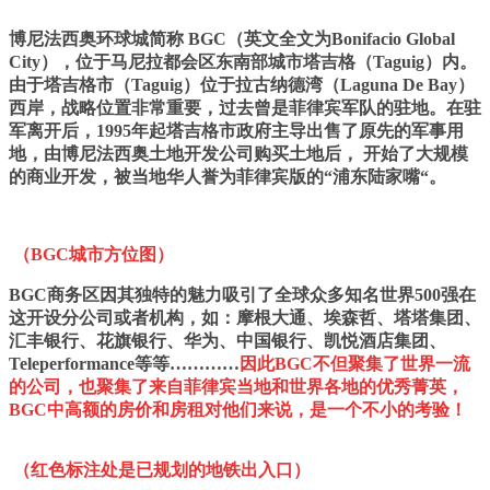
博尼法西奥环球城简称 BGC（英文全文为Bo
nifacio Global
City），位于马尼拉都会区东南部城市塔吉格（Taguig）内。
由于塔吉格市（Taguig）位于拉古纳德湾（Laguna De Bay）
西岸，战略位置非常重要，过去曾是菲律宾军队的驻地。在驻
军离开后，1995年起塔吉格市政府主导出售了原先的军事用
地，由博尼法西奥土地开发公司购买土地后， 开始了大规模
的商业开发，被当地华人誉为菲律宾版的“浦东陆家嘴“。
（BGC城市方位图）
BGC商务区因其独特的魅力吸引了全球众多知名世界500强在
这开设分公司或者机构，如：摩根大通、埃森哲、塔塔集团、
汇丰银行、花旗银行、华为、中国银行、凯悦酒店集团、
Teleperformance等等…………
因此
BGC不但聚集了世界一流
的公司，也聚集了来自菲律宾当地和世界各地的优秀菁英，
BGC中高额的房价和房租对他们来说，是一个不小的考验
！
（红色标注处是已规划的地铁出入口）