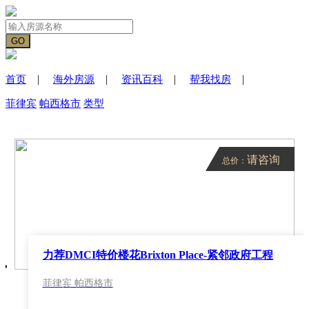
|
|
|
|
首页
海外房源
资讯百科
帮我找房
菲律宾
帕西格市
类型
请咨询
总价：
力荐DMCI特价楼花Brixton Place-紧邻政府工程
菲律宾 帕西格市