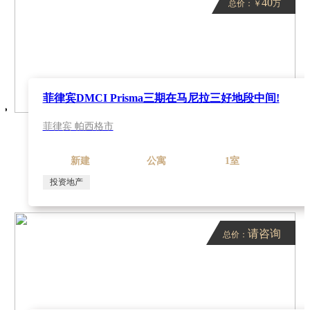
40
总价：￥
万
菲律宾DMCI Prisma三期在马尼拉三好地段中间!
菲律宾 帕西格市
新建
公寓
1室
投资地产
请咨询
总价：