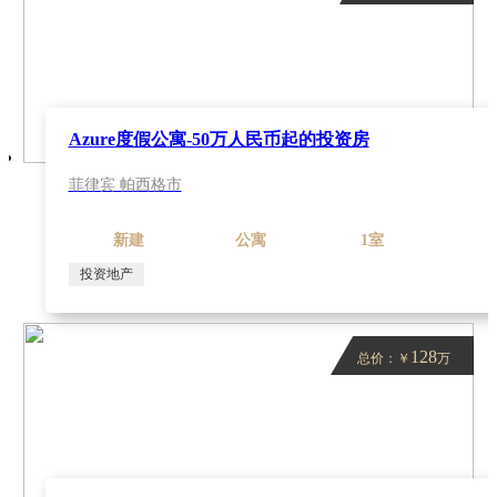
Azure度假公寓-50万人民币起的投资房
菲律宾 帕西格市
新建
公寓
1室
投资地产
128
总价：￥
万