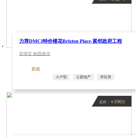
力荐DMCI特价楼花Brixton Place-紧邻政府工程
菲律宾 帕西格市
新建
小户型
公园地产
学区房
106
总价：￥
万