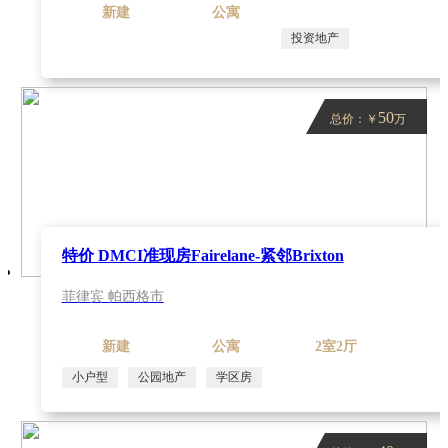
新建
公寓
投资地产
50
总价：￥
万
特价 DMCI准现房Fairelane-紧邻Brixton
菲律宾 帕西格市
新建
公寓
2室2厅
小户型
公园地产
学区房